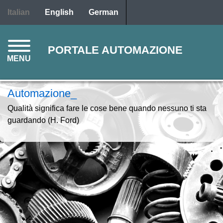
Salta
Italian
English
German
al
contenuto
principale
PORTALE AUTOMAZIONE
MENU
Automazione_
Qualità significa fare le cose bene quando nessuno ti sta
guardando (H. Ford)