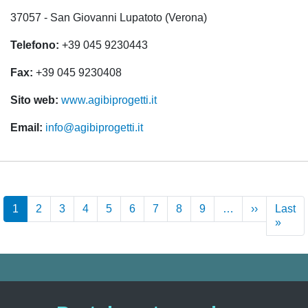
37057 - San Giovanni Lupatoto (Verona)
Telefono:
+39 045 9230443
Fax:
+39 045 9230408
Sito web:
www.agibiprogetti.it
Email:
info@agibiprogetti.it
Seitennummerierung
1
2
3
4
5
6
7
8
9
…
››
Nächste
Last
Seite
»
Letzt
Seite