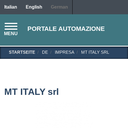
Direkt
Italian
English
German
zum
Inhalt
PORTALE AUTOMAZIONE
MENU
STARTSEITE
DE
IMPRESA
MT ITALY SRL
MT ITALY srl