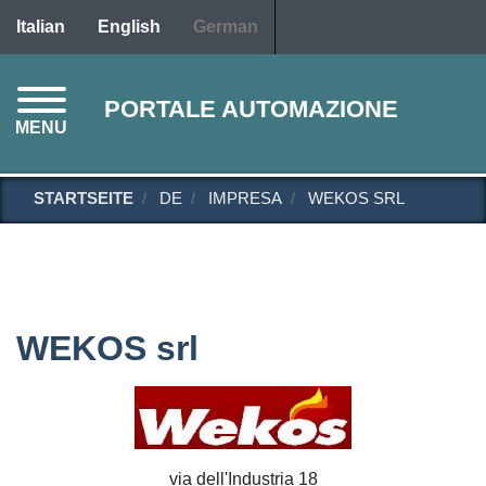
Direkt
Italian
English
German
zum
Inhalt
PORTALE AUTOMAZIONE
MENU
STARTSEITE
DE
IMPRESA
WEKOS SRL
WEKOS srl
via dell'Industria 18