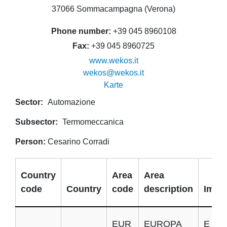
37066 Sommacampagna (Verona)
Phone number
+39 045 8960108
Fax
+39 045 8960725
www.wekos.it
wekos@wekos.it
Karte
Sector
Automazione
Subsector
Termomeccanica
Person
Cesarino Corradi
Country
Area
Area
code
Country
code
description
Impor
EUR
EUROPA
E