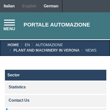
Skip
Italian
English
German
to
main
content
PORTALE AUTOMAZIONE
MENU
HOME
EN
AUTOMAZIONE
PLANT AND MACHINERY IN VERONA
NEWS
Il settore TEC
Sector
Statistics
Contact Us