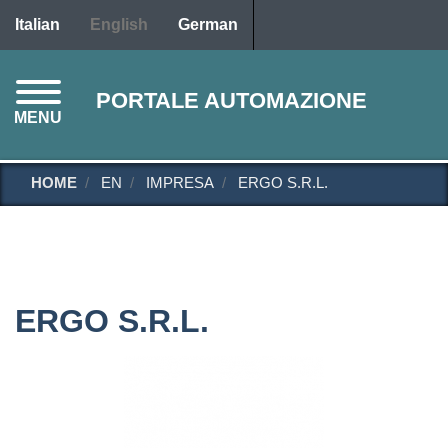
Skip
Italian
English
German
to
main
content
PORTALE AUTOMAZIONE
MENU
HOME
EN
IMPRESA
ERGO S.R.L.
ERGO S.R.L.