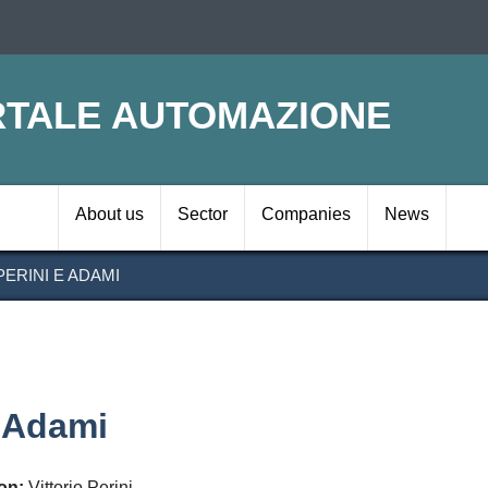
Skip
to
main
content
TALE AUTOMAZIONE
Navigazione prin
About us
Sector
Companies
News
PERINI E ADAMI
e Adami
on
Vittorio Perini