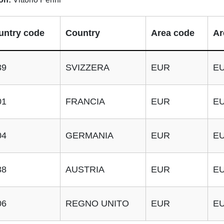
untry code
Country
Area code
Ar
39
SVIZZERA
EUR
E
01
FRANCIA
EUR
E
04
GERMANIA
EUR
E
38
AUSTRIA
EUR
E
06
REGNO UNITO
EUR
E