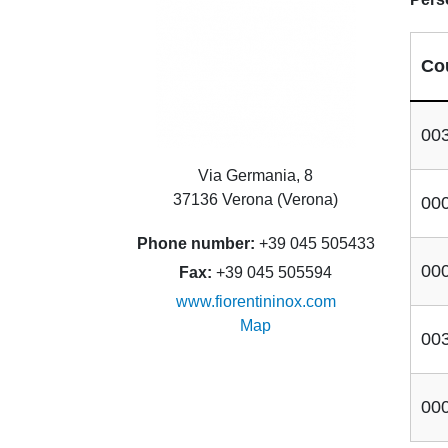
Co
00
Via Germania, 8
37136 Verona (Verona)
00
Phone number
+39 045 505433
00
Fax
+39 045 505594
www.fiorentininox.com
Map
00
00