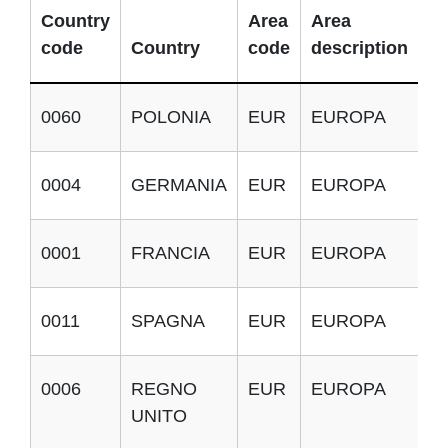
Country
Area
Area
code
Country
code
description
Im
0060
POLONIA
EUR
EUROPA
E
0004
GERMANIA
EUR
EUROPA
E
0001
FRANCIA
EUR
EUROPA
E
0011
SPAGNA
EUR
EUROPA
E
0006
REGNO
EUR
EUROPA
E
UNITO