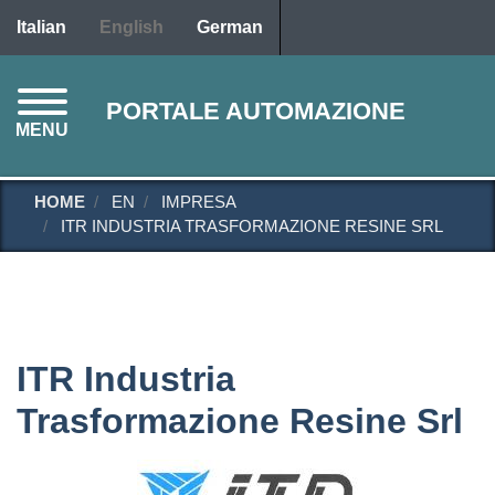
Skip
Italian
English
German
to
main
content
PORTALE AUTOMAZIONE
MENU
HOME
EN
IMPRESA
ITR INDUSTRIA TRASFORMAZIONE RESINE SRL
ITR Industria
Trasformazione Resine Srl