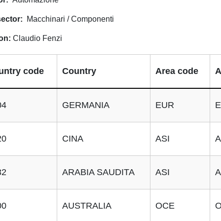
ector
Macchinari / Componenti
on
Claudio Fenzi
untry code
Country
Area code
A
04
GERMANIA
EUR
E
20
CINA
ASI
A
32
ARABIA SAUDITA
ASI
A
00
AUSTRALIA
OCE
O