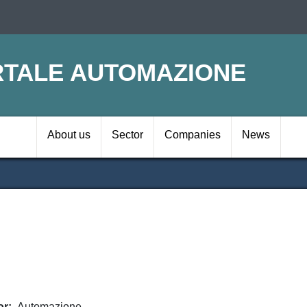
Skip
to
main
content
TALE AUTOMAZIONE
Navigazione prin
About us
Sector
Companies
News
or
Automazione