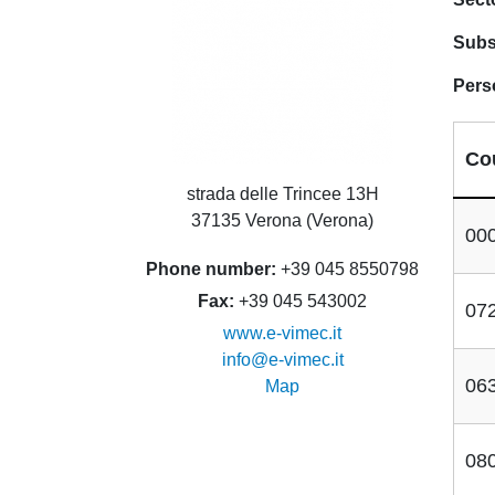
Subs
Pers
Co
strada delle Trincee 13H
37135 Verona (Verona)
00
Phone number
+39 045 8550798
Fax
+39 045 543002
07
www.e-vimec.it
info@e-vimec.it
06
Map
08