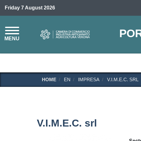
Friday 7 August 2026
POR
MENU
HOME
EN
IMPRESA
V.I.M.E.C. SRL
V.I.M.E.C. srl
Sect