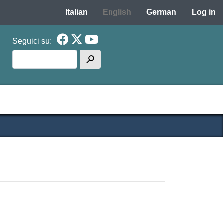
Menu p
Italian
English
German
Log in
Seguici su:
Search
h
cipale TEC