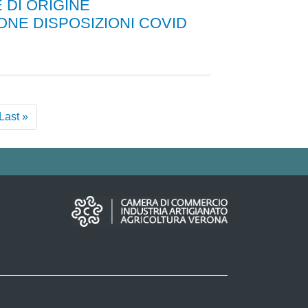
 DI ORIGINE
ONE DISPOSIZIONI COVID
t
Last »
Last
e
page