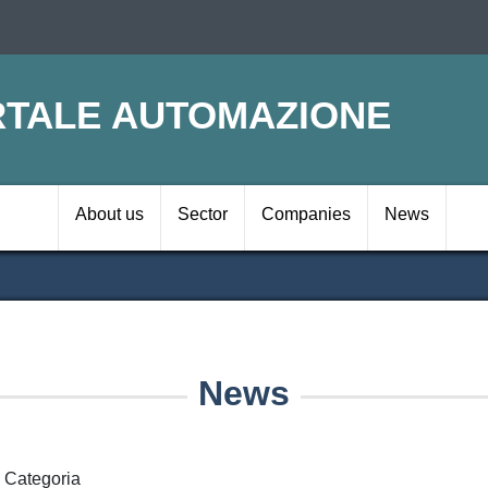
Skip
to
main
content
TALE AUTOMAZIONE
Navigazione prin
About us
Sector
Companies
News
News
Categoria