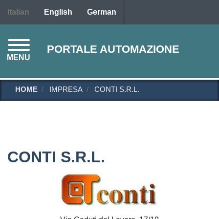
Salta
Italian
English
German
al
contenuto
principale
PORTALE AUTOMAZIONE
MENU
HOME
IMPRESA
CONTI S.R.L.
CONTI S.R.L.